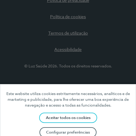
Política de privacidade
Política de cookies
Termos de utilização
Acessibilidade
© Luz Saúde 2026. Todos os direitos reservados.
Este website utiliza cookies estritamente necessários, analíticos e de
marketing e publicidade, para lhe oferecer uma boa experiência de
navegação e acesso a todas as funcionalidades.
Aceitar todos os cookies
Configurar preferências