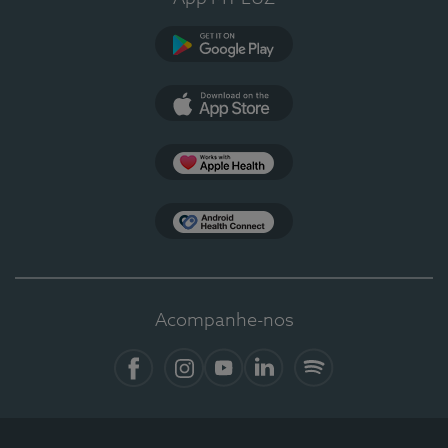
Google Play
App Store
Apple Health
Health Connect
Acompanhe-nos
Facebook
Instagram
YouTube
LinkedIn
Spotify