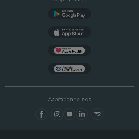
Google Play
App Store
Apple Health
Health Connect
Acompanhe-nos
Facebook
Instagram
YouTube
LinkedIn
Spotify