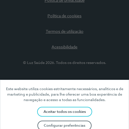
Política de privacidade
Política de cookies
Termos de utilização
Acessibilidade
© Luz Saúde 2026. Todos os direitos reservados.
Este website utiliza cookies estritamente necessários, analíticos e de
marketing e publicidade, para lhe oferecer uma boa experiência de
navegação e acesso a todas as funcionalidades.
Aceitar todos os cookies
Configurar preferências