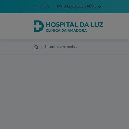
Idioma em Português
PT
English Language
EN
UNIDADES LUZ SAÚDE
Escolha o seu idioma
Hospital da Luz Clínica da Amadora
Encontre um médico
Homepage