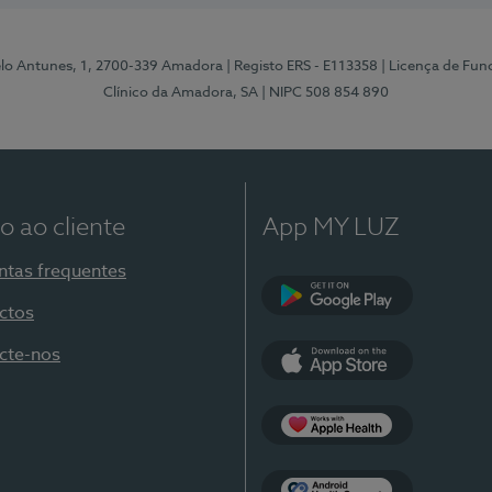
elo Antunes, 1, 2700-339 Amadora
| Registo ERS - E113358
| Licença de Fu
Clínico da Amadora, SA
| NIPC 508 854 890
o ao cliente
App MY LUZ
ntas frequentes
ctos
Google Play
cte-nos
App Store
Apple Health