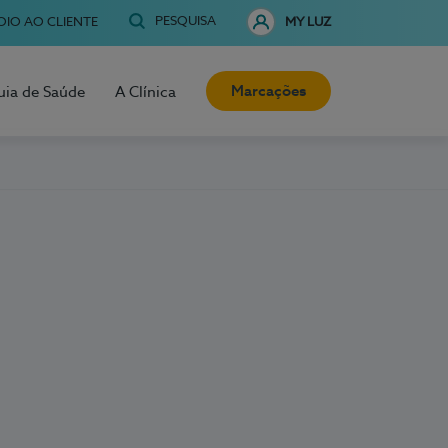
PESQUISA
OIO AO CLIENTE
MY LUZ
Marcações
uia de Saúde
A Clínica