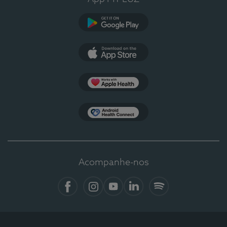
Google Play
App Store
Apple Health
Health Connect
Acompanhe-nos
Facebook
Instagram
YouTube
LinkedIn
Spotify