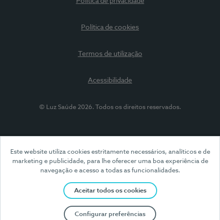
Política de privacidade
Política de cookies
Termos de utilização
Acessibilidade
© Luz Saúde 2026. Todos os direitos reservados.
Este website utiliza cookies estritamente necessários, analíticos e de
marketing e publicidade, para lhe oferecer uma boa experiência de
navegação e acesso a todas as funcionalidades.
Aceitar todos os cookies
Configurar preferências