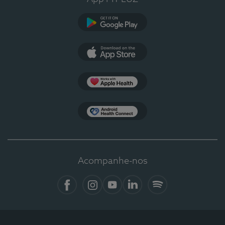
Google Play
App Store
Apple Health
Health Connect
Acompanhe-nos
Facebook
Instagram
YouTube
LinkedIn
Spotify