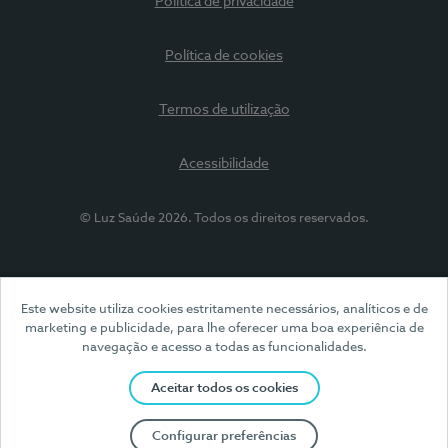
Política de privacidade
Política de cookies
Termos de utilização
Acessibilidade
© Luz Saúde 2026. Todos os direitos reservados.
Este website utiliza cookies estritamente necessários, analíticos e de
marketing e publicidade, para lhe oferecer uma boa experiência de
navegação e acesso a todas as funcionalidades.
Aceitar todos os cookies
Configurar preferências