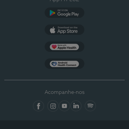
Google Play
App Store
Apple Health
Health Connect
Acompanhe-nos
Facebook
Instagram
YouTube
LinkedIn
Spotify