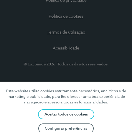
Política de privacidade
Política de cookies
Termos de utilização
Acessibilidade
© Luz Saúde 2026. Todos os direitos reservados.
Este website utiliza cookies estritamente necessários, analíticos e de
marketing e publicidade, para lhe oferecer uma boa experiência de
navegação e acesso a todas as funcionalidades.
Aceitar todos os cookies
Configurar preferências