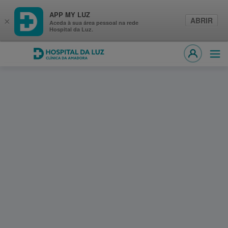
APP MY LUZ
ABRIR
×
Aceda à sua área pessoal na rede
Hospital da Luz.
Hospital da Luz Clínica da Amadora
Abri
MY LUZ