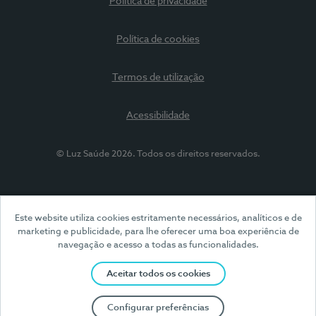
Política de privacidade
Política de cookies
Termos de utilização
Acessibilidade
© Luz Saúde 2026. Todos os direitos reservados.
Este website utiliza cookies estritamente necessários, analíticos e de
marketing e publicidade, para lhe oferecer uma boa experiência de
navegação e acesso a todas as funcionalidades.
Aceitar todos os cookies
Configurar preferências