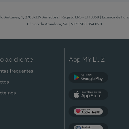
elo Antunes, 1, 2700-339 Amadora
| Registo ERS - E113358
| Licença de Fu
Clínico da Amadora, SA
| NIPC 508 854 890
o ao cliente
App MY LUZ
ntas frequentes
ctos
Google Play
cte-nos
App Store
Apple Health