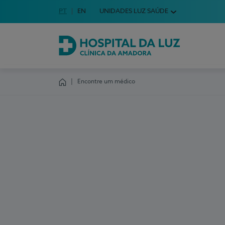
Idioma em Português
PT
English Language
EN
UNIDADES LUZ SAÚDE
Escolha o seu idioma
Hospital da Luz Clínica da Amadora
Encontre um médico
Homepage