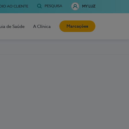
PESQUISA
OIO AO CLIENTE
MY LUZ
Marcações
uia de Saúde
A Clínica