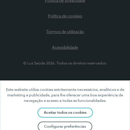
Política de privacidade
Política de cookies
Termos de utilização
Acessibilidade
© Luz Saúde 2026. Todos os direitos reservados.
Este website utiliza cookies estritamente necessários, analíticos e de
marketing e publicidade, para lhe oferecer uma boa experiência de
navegação e acesso a todas as funcionalidades.
Aceitar todos os cookies
Configurar preferências