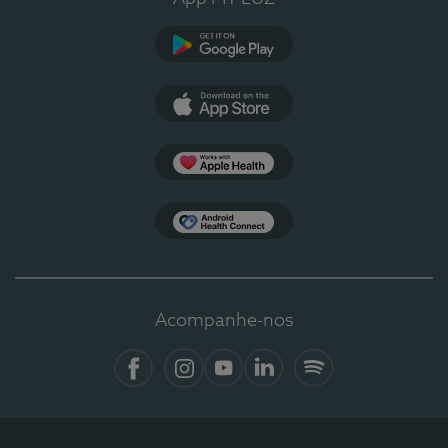
Google Play
App Store
Apple Health
Health Connect
Acompanhe-nos
Facebook
Instagram
YouTube
LinkedIn
Spotify