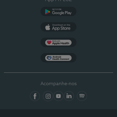
Google Play
App Store
Apple Health
Health Connect
Acompanhe-nos
Facebook
Instagram
YouTube
LinkedIn
Spotify