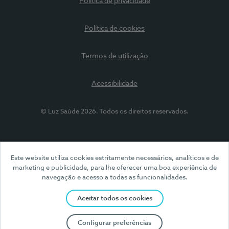
Política de privacidade
Política de cookies
Termos de utilização
Acessibilidade
© Luz Saúde 2026. Todos os direitos reservados.
Este website utiliza cookies estritamente necessários, analíticos e de
marketing e publicidade, para lhe oferecer uma boa experiência de
navegação e acesso a todas as funcionalidades.
Aceitar todos os cookies
Configurar preferências