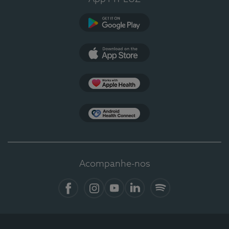
Google Play
App Store
Apple Health
Health Connect
Acompanhe-nos
Facebook
Instagram
YouTube
LinkedIn
Spotify