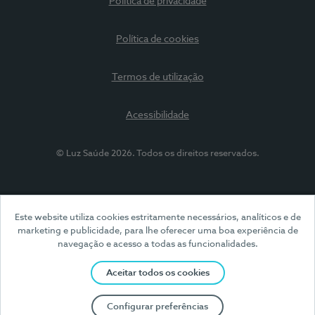
Política de privacidade
Política de cookies
Termos de utilização
Acessibilidade
© Luz Saúde 2026. Todos os direitos reservados.
Este website utiliza cookies estritamente necessários, analíticos e de
marketing e publicidade, para lhe oferecer uma boa experiência de
navegação e acesso a todas as funcionalidades.
Aceitar todos os cookies
Configurar preferências