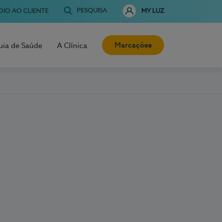
PESQUISA
OIO AO CLIENTE
MY LUZ
Marcações
uia de Saúde
A Clínica