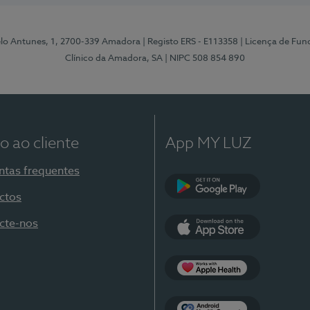
elo Antunes, 1, 2700-339 Amadora
| Registo ERS - E113358
| Licença de Fu
Clínico da Amadora, SA
| NIPC 508 854 890
o ao cliente
App MY LUZ
ntas frequentes
ctos
Google Play
cte-nos
App Store
Apple Health