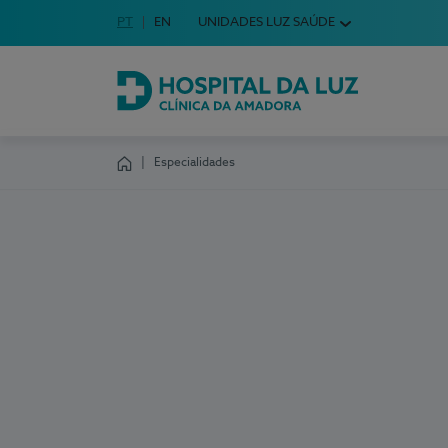
Idioma em Português
PT
English Language
EN
UNIDADES LUZ SAÚDE
Escolha o seu idioma
Hospital da Luz Clínica da Amadora
Especialidades
Homepage