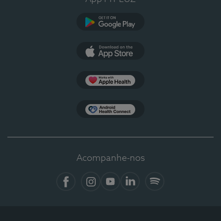
Google Play
App Store
Apple Health
Health Connect
Acompanhe-nos
Facebook
Instagram
YouTube
LinkedIn
Spotify