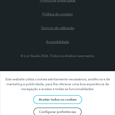
Política de privacidade
Política de cookies
Termos de utilização
Acessibilidade
© Luz Saúde 2026. Todos os direitos reservados.
Este website utiliza cookies estritamente necessários, analíticos e de
marketing e publicidade, para lhe oferecer uma boa experiência de
navegação e acesso a todas as funcionalidades.
Aceitar todos os cookies
Configurar preferências