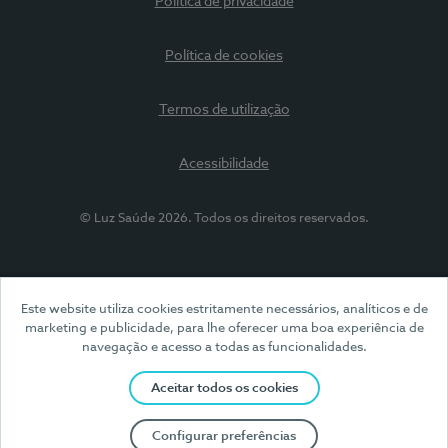
Política de privacidade
Política de cookies
Termos de utilização
Acessibilidade
© Luz Saúde 2026. Todos os direitos reservados.
Este website utiliza cookies estritamente necessários, analíticos e de
marketing e publicidade, para lhe oferecer uma boa experiência de
navegação e acesso a todas as funcionalidades.
Aceitar todos os cookies
Configurar preferências