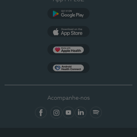
Google Play
App Store
Apple Health
Health Connect
Acompanhe-nos
Facebook
Instagram
YouTube
LinkedIn
Spotify