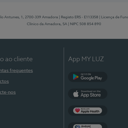
elo Antunes, 1, 2700-339 Amadora
| Registo ERS - E113358
| Licença de Fu
Clínico da Amadora, SA
| NIPC 508 854 890
o ao cliente
App MY LUZ
ntas frequentes
ctos
Google Play
cte-nos
App Store
Apple Health