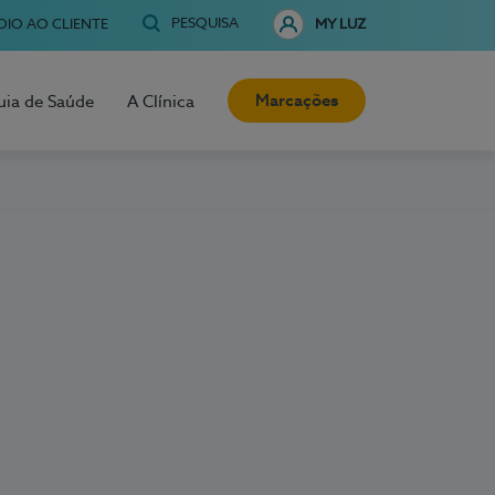
PESQUISA
OIO AO CLIENTE
MY LUZ
Marcações
uia de Saúde
A Clínica