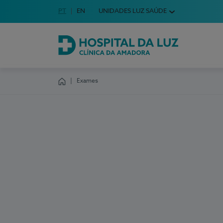
Idioma em Português
PT
English Language
EN
UNIDADES LUZ SAÚDE
Escolha o seu idioma
Hospital da Luz Clínica da Amadora
Exames
Homepage