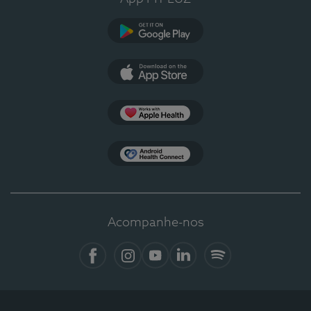
Google Play
App Store
Apple Health
Health Connect
Acompanhe-nos
Facebook
Instagram
YouTube
LinkedIn
Spotify