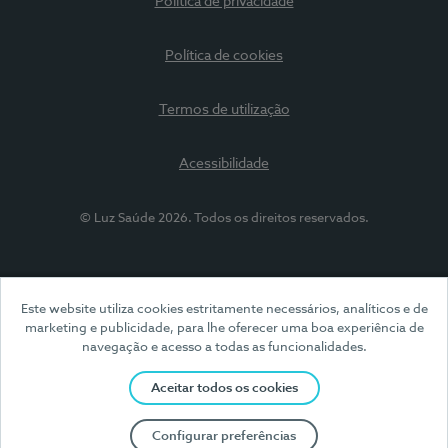
Política de privacidade
Política de cookies
Termos de utilização
Acessibilidade
© Luz Saúde 2026. Todos os direitos reservados.
Este website utiliza cookies estritamente necessários, analíticos e de
marketing e publicidade, para lhe oferecer uma boa experiência de
navegação e acesso a todas as funcionalidades.
Aceitar todos os cookies
Configurar preferências