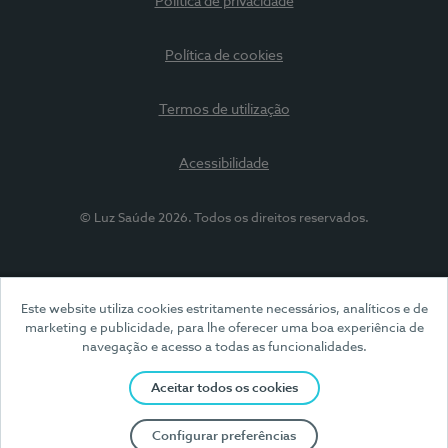
Política de privacidade
Política de cookies
Termos de utilização
Acessibilidade
© Luz Saúde 2026. Todos os direitos reservados.
Este website utiliza cookies estritamente necessários, analíticos e de
marketing e publicidade, para lhe oferecer uma boa experiência de
navegação e acesso a todas as funcionalidades.
Aceitar todos os cookies
Configurar preferências