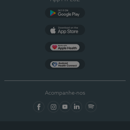
Google Play
App Store
Apple Health
Health Connect
Acompanhe-nos
Facebook
Instagram
YouTube
LinkedIn
Spotify