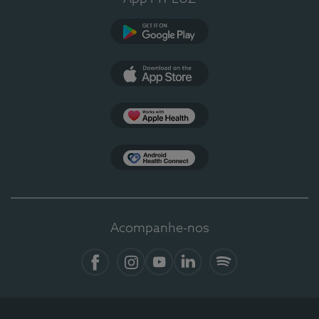
Google Play
App Store
Apple Health
Health Connect
Acompanhe-nos
Facebook
Instagram
YouTube
LinkedIn
Spotify