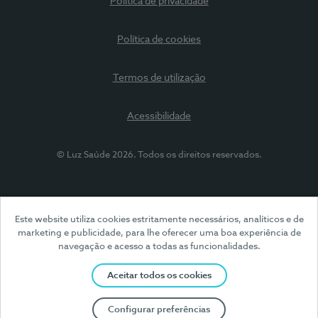
Política de privacidade
Política de cookies
Termos de utilização
Acessibilidade
© Luz Saúde 2026. Todos os direitos reservados.
Este website utiliza cookies estritamente necessários, analíticos e de
marketing e publicidade, para lhe oferecer uma boa experiência de
navegação e acesso a todas as funcionalidades.
Aceitar todos os cookies
Configurar preferências