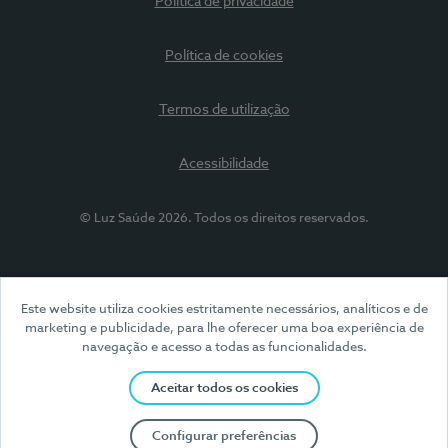
Política de privacidade
Política de cookies
Termos de utilização
Acessibilidade
© Luz Saúde 2026. Todos os direitos reservados.
Este website utiliza cookies estritamente necessários, analíticos e de
marketing e publicidade, para lhe oferecer uma boa experiência de
navegação e acesso a todas as funcionalidades.
Aceitar todos os cookies
Configurar preferências