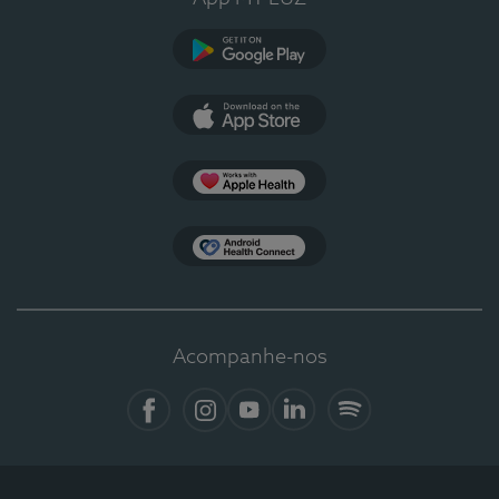
Google Play
App Store
Apple Health
Health Connect
Acompanhe-nos
Facebook
Instagram
YouTube
LinkedIn
Spotify