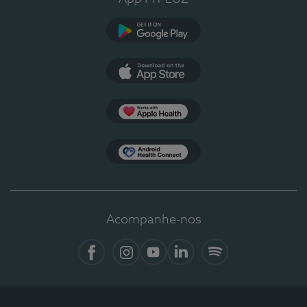
Google Play
App Store
Apple Health
Health Connect
Acompanhe-nos
Facebook
Instagram
YouTube
LinkedIn
Spotify