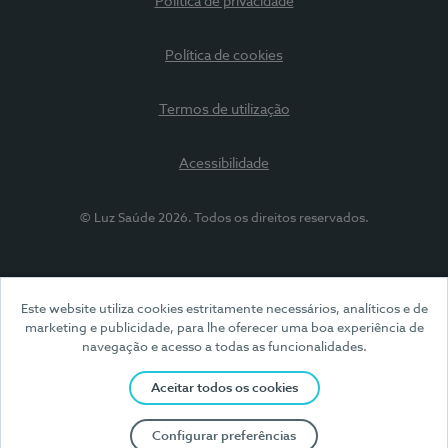
Política de privacidade
Política de cookies
Termos de utilização
Acessibilidade
© Luz Saúde 2026. Todos os direitos reservados.
Este website utiliza cookies estritamente necessários, analíticos e de
marketing e publicidade, para lhe oferecer uma boa experiência de
navegação e acesso a todas as funcionalidades.
Aceitar todos os cookies
Configurar preferências