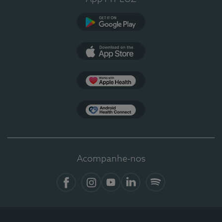
Google Play
App Store
Apple Health
Health Connect
Acompanhe-nos
Facebook
Instagram
YouTube
LinkedIn
Spotify