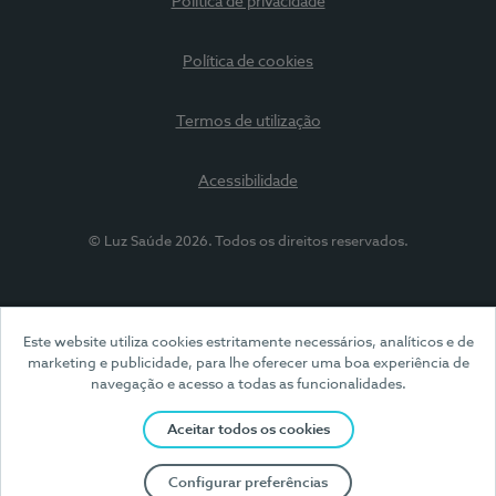
Política de privacidade
Política de cookies
Termos de utilização
Acessibilidade
© Luz Saúde 2026. Todos os direitos reservados.
Este website utiliza cookies estritamente necessários, analíticos e de
marketing e publicidade, para lhe oferecer uma boa experiência de
navegação e acesso a todas as funcionalidades.
Aceitar todos os cookies
Configurar preferências