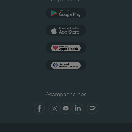
Google Play
App Store
Apple Health
Health Connect
Acompanhe-nos
Facebook
Instagram
YouTube
LinkedIn
Spotify