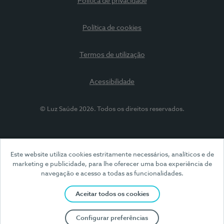
Política de privacidade
Política de cookies
Termos de utilização
Acessibilidade
© Luz Saúde 2026. Todos os direitos reservados.
Este website utiliza cookies estritamente necessários, analíticos e de
marketing e publicidade, para lhe oferecer uma boa experiência de
navegação e acesso a todas as funcionalidades.
Aceitar todos os cookies
Configurar preferências