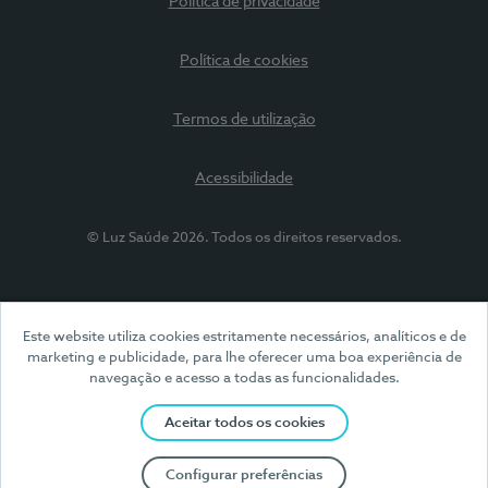
Política de privacidade
Política de cookies
Termos de utilização
Acessibilidade
© Luz Saúde 2026. Todos os direitos reservados.
Este website utiliza cookies estritamente necessários, analíticos e de
marketing e publicidade, para lhe oferecer uma boa experiência de
navegação e acesso a todas as funcionalidades.
Aceitar todos os cookies
Configurar preferências