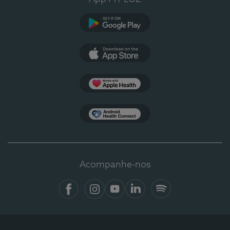
Google Play
App Store
Apple Health
Health Connect
Acompanhe-nos
Facebook
Instagram
YouTube
LinkedIn
Spotify