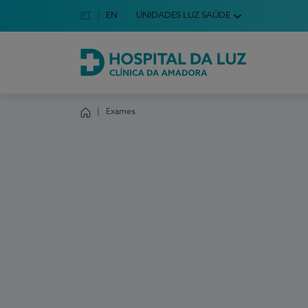
Idioma em Português
PT
English Language
EN
UNIDADES LUZ SAÚDE
Escolha o seu idioma
Hospital da Luz Clínica da Amadora
Exames
Homepage