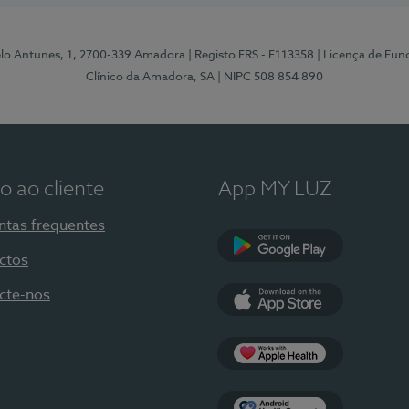
elo Antunes, 1, 2700-339 Amadora
| Registo ERS - E113358
| Licença de Fu
Clínico da Amadora, SA
| NIPC 508 854 890
o ao cliente
App MY LUZ
ntas frequentes
ctos
Google Play
cte-nos
App Store
Apple Health