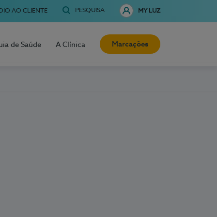
PESQUISA
OIO AO CLIENTE
MY LUZ
Marcações
uia de Saúde
A Clínica