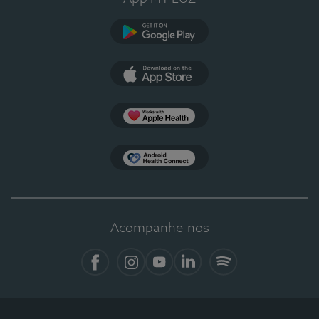
Google Play
App Store
Apple Health
Health Connect
Acompanhe-nos
Facebook
Instagram
YouTube
LinkedIn
Spotify