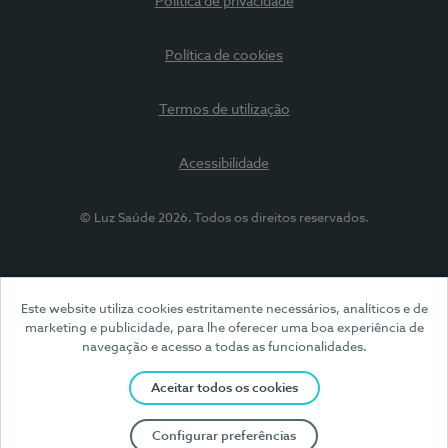
Política de privacidade
Política de cookies
Termos de utilização
Acessibilidade
© Luz Saúde 2026. Todos os direitos reservados.
Este website utiliza cookies estritamente necessários, analíticos e de
marketing e publicidade, para lhe oferecer uma boa experiência de
navegação e acesso a todas as funcionalidades.
Aceitar todos os cookies
Configurar preferências