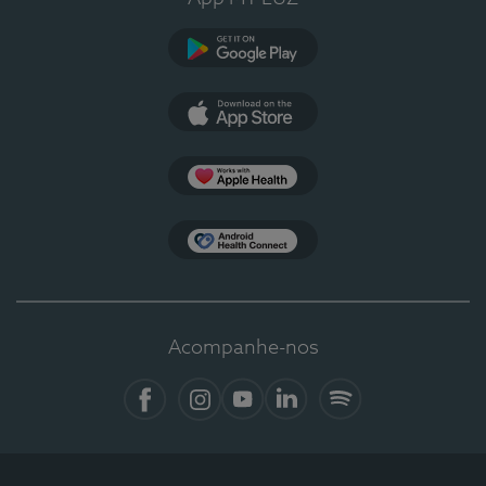
Google Play
App Store
Apple Health
Health Connect
Acompanhe-nos
Facebook
Instagram
YouTube
LinkedIn
Spotify