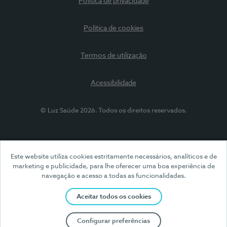
Política de privacidade
Política de cookies
Termos de utilização
Acessibilidade
© Luz Saúde 2026. Todos os direitos reservados.
Este website utiliza cookies estritamente necessários, analíticos e de
marketing e publicidade, para lhe oferecer uma boa experiência de
navegação e acesso a todas as funcionalidades.
Aceitar todos os cookies
Configurar preferências