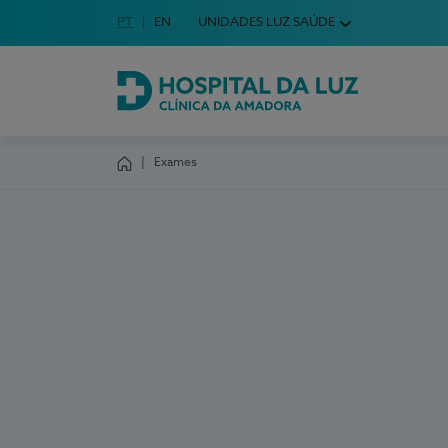
Idioma em Português
PT
English Language
EN
UNIDADES LUZ SAÚDE
Escolha o seu idioma
Hospital da Luz Clínica da Amadora
Exames
Homepage