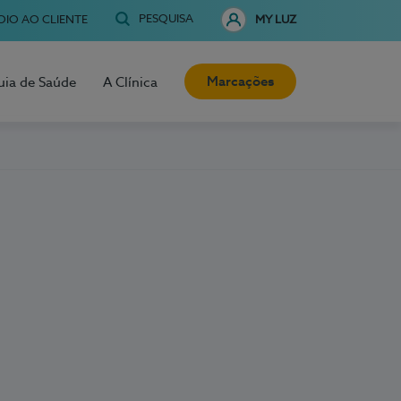
PESQUISA
OIO AO CLIENTE
MY LUZ
Marcações
uia de Saúde
A Clínica