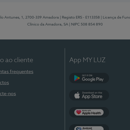
elo Antunes, 1, 2700-339 Amadora
| Registo ERS - E113358
| Licença de Fu
Clínico da Amadora, SA
| NIPC 508 854 890
o ao cliente
App MY LUZ
ntas frequentes
ctos
Google Play
cte-nos
App Store
Apple Health