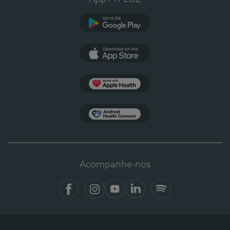
Google Play
App Store
Apple Health
Health Connect
Acompanhe-nos
Facebook
Instagram
YouTube
LinkedIn
Spotify