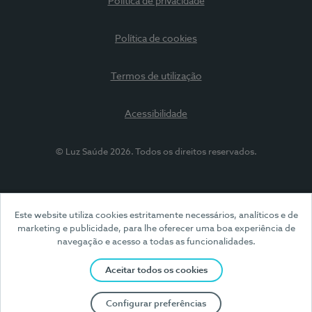
Política de privacidade
Política de cookies
Termos de utilização
Acessibilidade
© Luz Saúde 2026. Todos os direitos reservados.
Este website utiliza cookies estritamente necessários, analíticos e de
marketing e publicidade, para lhe oferecer uma boa experiência de
navegação e acesso a todas as funcionalidades.
Aceitar todos os cookies
Configurar preferências