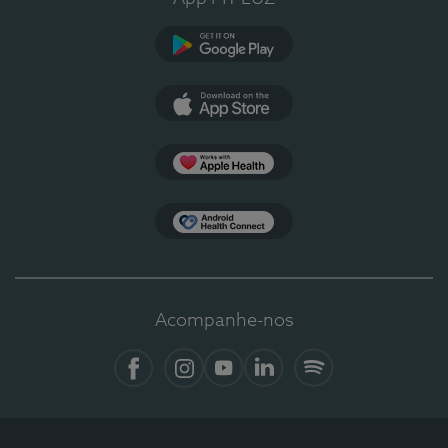
Google Play
App Store
Apple Health
Health Connect
Acompanhe-nos
Facebook
Instagram
YouTube
LinkedIn
Spotify