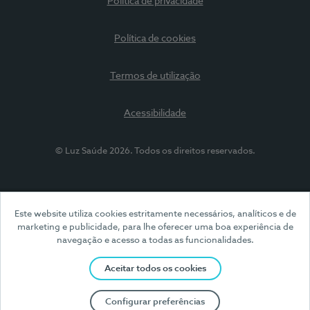
Política de privacidade
Política de cookies
Termos de utilização
Acessibilidade
© Luz Saúde 2026. Todos os direitos reservados.
Este website utiliza cookies estritamente necessários, analíticos e de
marketing e publicidade, para lhe oferecer uma boa experiência de
navegação e acesso a todas as funcionalidades.
Aceitar todos os cookies
Configurar preferências