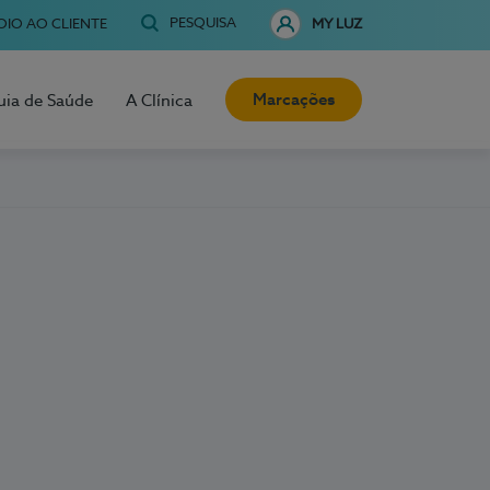
PESQUISA
OIO AO CLIENTE
MY LUZ
Marcações
uia de Saúde
A Clínica