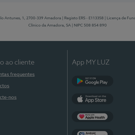
elo Antunes, 1, 2700-339 Amadora
| Registo ERS - E113358
| Licença de Fu
Clínico da Amadora, SA
| NIPC 508 854 890
o ao cliente
App MY LUZ
ntas frequentes
ctos
Google Play
cte-nos
App Store
Apple Health