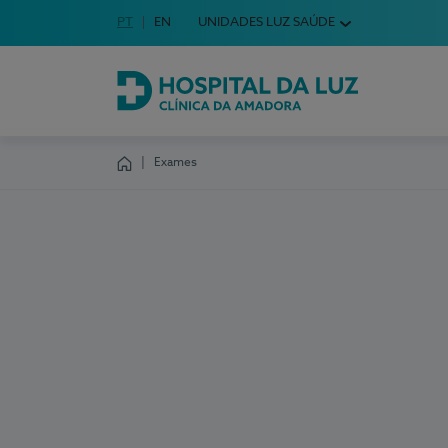
Idioma em Português
PT
English Language
EN
UNIDADES LUZ SAÚDE
Escolha o seu idioma
Hospital da Luz Clínica da Amadora
Exames
Homepage