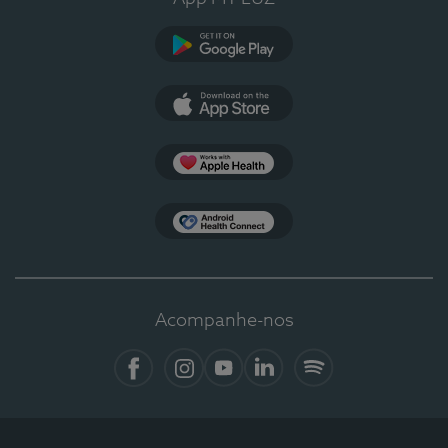
Google Play
App Store
Apple Health
Health Connect
Acompanhe-nos
Facebook
Instagram
YouTube
LinkedIn
Spotify