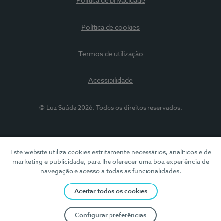
Política de privacidade
Política de cookies
Termos de utilização
Acessibilidade
© Luz Saúde 2026. Todos os direitos reservados.
Este website utiliza cookies estritamente necessários, analíticos e de
marketing e publicidade, para lhe oferecer uma boa experiência de
navegação e acesso a todas as funcionalidades.
Aceitar todos os cookies
Configurar preferências