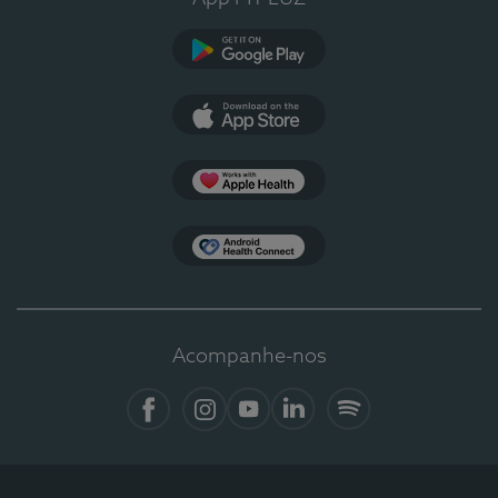
Google Play
App Store
Apple Health
Health Connect
Acompanhe-nos
Facebook
Instagram
YouTube
LinkedIn
Spotify