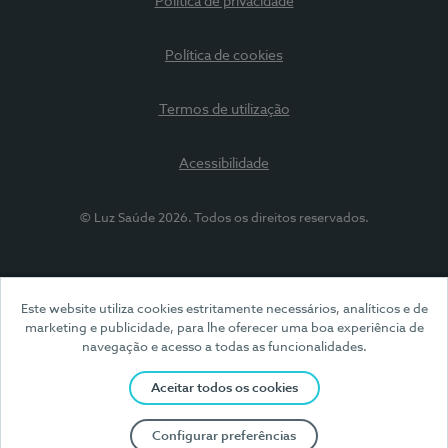
Política de privacidade
Política de cookies
Termos de utilização
Acessibilidade
© Luz Saúde 2026. Todos os direitos reservados.
Este website utiliza cookies estritamente necessários, analíticos e de
marketing e publicidade, para lhe oferecer uma boa experiência de
navegação e acesso a todas as funcionalidades.
Aceitar todos os cookies
Configurar preferências