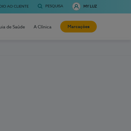
PESQUISA
OIO AO CLIENTE
MY LUZ
Marcações
uia de Saúde
A Clínica