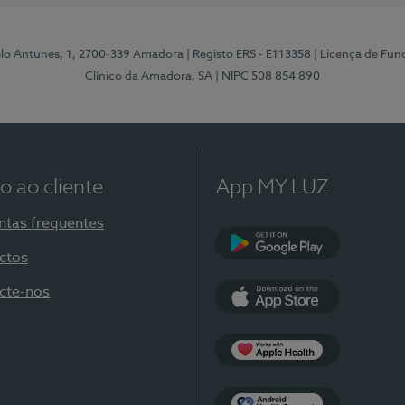
elo Antunes, 1, 2700-339 Amadora
| Registo ERS - E113358
| Licença de Fu
Clínico da Amadora, SA
| NIPC 508 854 890
o ao cliente
App MY LUZ
ntas frequentes
ctos
Google Play
cte-nos
App Store
Apple Health