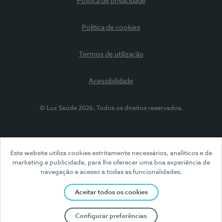
Política de privacidade
Política de cookies
Termos de utilização
Acessibilidade
© Luz Saúde 2026. Todos os direitos reservados.
Este website utiliza cookies estritamente necessários, analíticos e de
marketing e publicidade, para lhe oferecer uma boa experiência de
navegação e acesso a todas as funcionalidades.
Aceitar todos os cookies
Configurar preferências