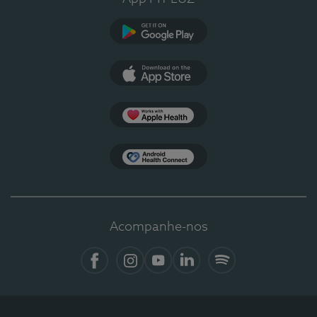
Google Play
App Store
Apple Health
Health Connect
Acompanhe-nos
Facebook
Instagram
YouTube
LinkedIn
Spotify