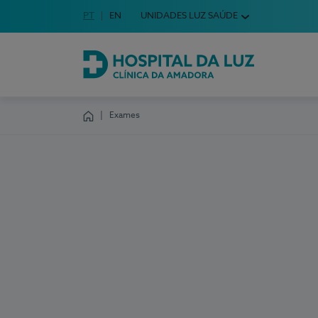
Idioma em Português
PT
English Language
EN
UNIDADES LUZ SAÚDE
Escolha o seu idioma
Hospital da Luz Clínica da Amadora
Exames
Homepage