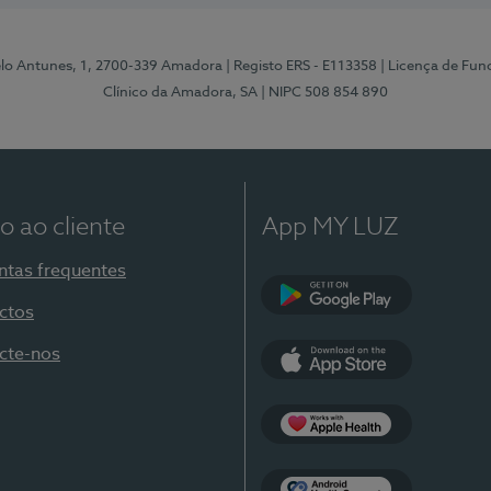
elo Antunes, 1, 2700-339 Amadora
| Registo ERS - E113358
| Licença de Fu
Clínico da Amadora, SA
| NIPC 508 854 890
o ao cliente
App MY LUZ
ntas frequentes
ctos
Google Play
cte-nos
App Store
Apple Health