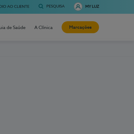
PESQUISA
OIO AO CLIENTE
MY LUZ
Marcações
uia de Saúde
A Clínica