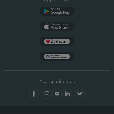
Google Play
App Store
Apple Health
Health Connect
Acompanhe-nos
Facebook
Instagram
YouTube
LinkedIn
Spotify