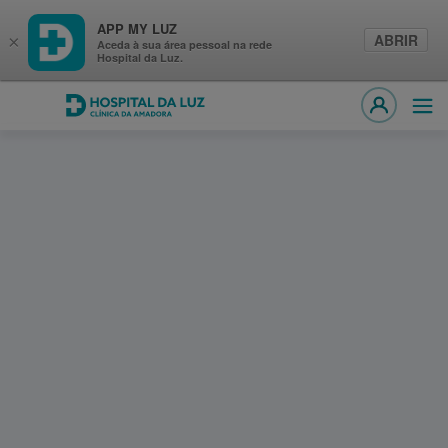
APP MY LUZ
ABRIR
×
Aceda à sua área pessoal na rede
Hospital da Luz.
Hospital da Luz Clínica da Amadora
Abri
MY LUZ