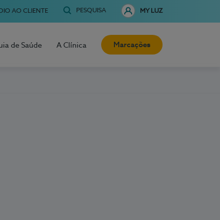
PESQUISA
OIO AO CLIENTE
MY LUZ
Marcações
uia de Saúde
A Clínica