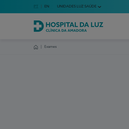
Idioma em Português
PT
English Language
EN
UNIDADES LUZ SAÚDE
Escolha o seu idioma
Hospital da Luz Clínica da Amadora
Exames
Homepage