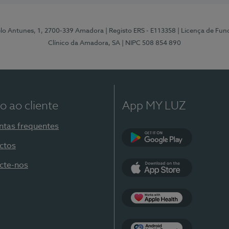
elo Antunes, 1, 2700-339 Amadora
| Registo ERS - E113358
| Licença de Fu
Clínico da Amadora, SA
| NIPC 508 854 890
o ao cliente
App MY LUZ
ntas frequentes
ctos
Google Play
cte-nos
App Store
Apple Health