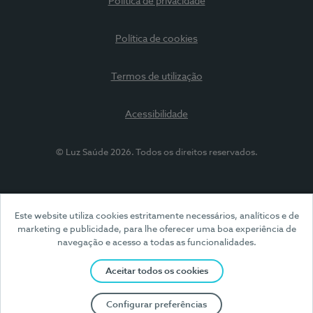
Política de privacidade
Política de cookies
Termos de utilização
Acessibilidade
© Luz Saúde 2026. Todos os direitos reservados.
Este website utiliza cookies estritamente necessários, analíticos e de
marketing e publicidade, para lhe oferecer uma boa experiência de
navegação e acesso a todas as funcionalidades.
Aceitar todos os cookies
Configurar preferências