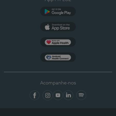
Google Play
App Store
Apple Health
Health Connect
Acompanhe-nos
Facebook
Instagram
YouTube
LinkedIn
Spotify