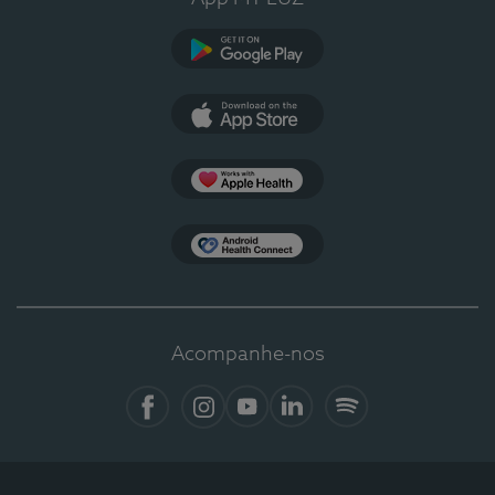
Google Play
App Store
Apple Health
Health Connect
Acompanhe-nos
Facebook
Instagram
YouTube
LinkedIn
Spotify