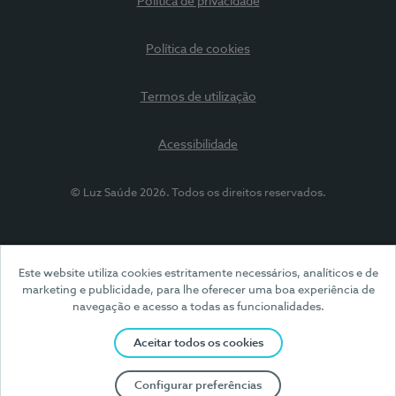
Política de privacidade
Política de cookies
Termos de utilização
Acessibilidade
© Luz Saúde 2026. Todos os direitos reservados.
Este website utiliza cookies estritamente necessários, analíticos e de
marketing e publicidade, para lhe oferecer uma boa experiência de
navegação e acesso a todas as funcionalidades.
Aceitar todos os cookies
Configurar preferências