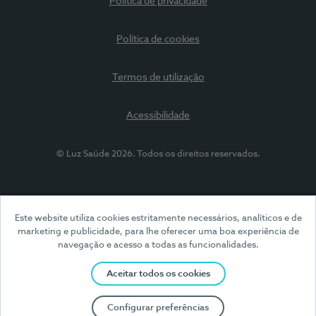
Política de privacidade
Política de cookies
Termos de utilização
Acessibilidade
© Luz Saúde 2026. Todos os direitos reservados.
Este website utiliza cookies estritamente necessários, analíticos e de
marketing e publicidade, para lhe oferecer uma boa experiência de
navegação e acesso a todas as funcionalidades.
Aceitar todos os cookies
Configurar preferências