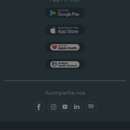
Google Play
App Store
Apple Health
Health Connect
Acompanhe-nos
Facebook
Instagram
YouTube
LinkedIn
Spotify