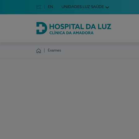
Idioma em Português
PT
English Language
EN
UNIDADES LUZ SAÚDE
Escolha o seu idioma
Hospital da Luz Clínica da Amadora
Exames
Homepage