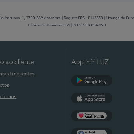
elo Antunes, 1, 2700-339 Amadora
| Registo ERS - E113358
| Licença de Fu
Clínico da Amadora, SA
| NIPC 508 854 890
o ao cliente
App MY LUZ
ntas frequentes
ctos
Google Play
cte-nos
App Store
Apple Health