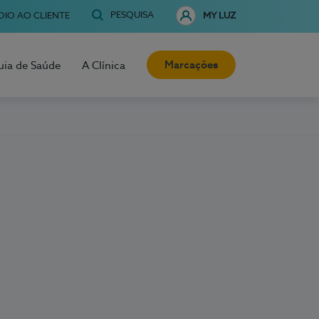
PESQUISA
OIO AO CLIENTE
MY LUZ
Marcações
uia de Saúde
A Clínica