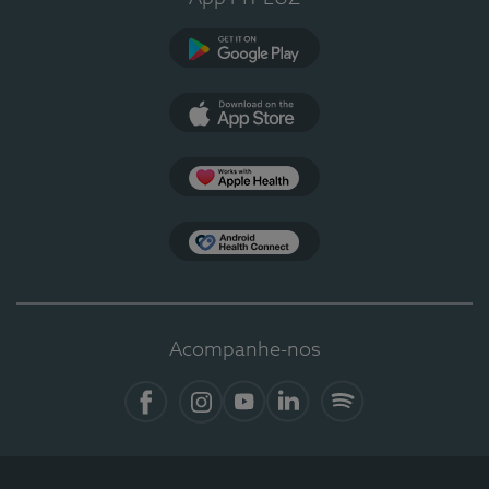
Google Play
App Store
Apple Health
Health Connect
Acompanhe-nos
Facebook
Instagram
YouTube
LinkedIn
Spotify