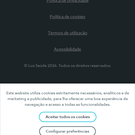
Política de privacidade
Política de cookies
Termos de utilização
Acessibilidade
© Luz Saúde 2026. Todos os direitos reservados.
Este website utiliza cookies estritamente necessários, analíticos e de
marketing e publicidade, para lhe oferecer uma boa experiência de
navegação e acesso a todas as funcionalidades.
Aceitar todos os cookies
Configurar preferências