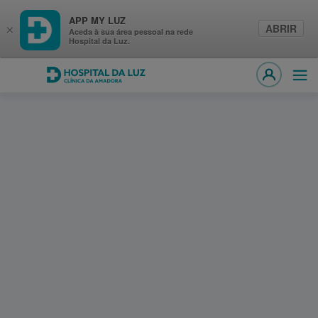
APP MY LUZ
ABRIR
×
Aceda à sua área pessoal na rede
Hospital da Luz.
Hospital da Luz Clínica da Amadora
Abri
MY LUZ