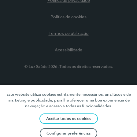
Política de privacidade
Política de cookies
Termos de utilização
Acessibilidade
© Luz Saúde 2026. Todos os direitos reservados.
Este website utiliza cookies estritamente necessários, analíticos e de
marketing e publicidade, para lhe oferecer uma boa experiência de
navegação e acesso a todas as funcionalidades.
Aceitar todos os cookies
Configurar preferências