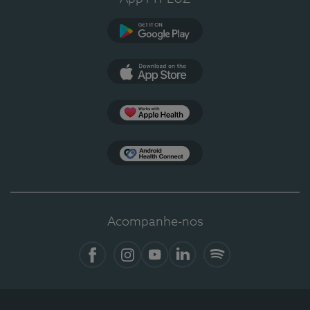
Google Play
App Store
Apple Health
Health Connect
Acompanhe-nos
Facebook
Instagram
YouTube
LinkedIn
Spotify