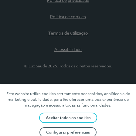
Política de privacidade
Política de cookies
Termos de utilização
Acessibilidade
© Luz Saúde 2026. Todos os direitos reservados.
Este website utiliza cookies estritamente necessários, analíticos e de
marketing e publicidade, para lhe oferecer uma boa experiência de
navegação e acesso a todas as funcionalidades.
Aceitar todos os cookies
Configurar preferências