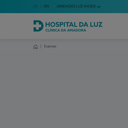
Idioma em Português
PT
English Language
EN
UNIDADES LUZ SAÚDE
Escolha o seu idioma
Hospital da Luz Clínica da Amadora
Exames
Homepage