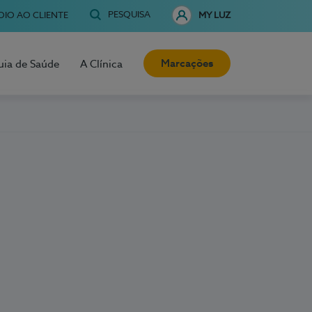
PESQUISA
OIO AO CLIENTE
MY LUZ
Marcações
uia de Saúde
A Clínica