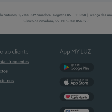
elo Antunes, 1, 2700-339 Amadora
| Registo ERS - E113358
| Licença de Fu
Clínico da Amadora, SA
| NIPC 508 854 890
o ao cliente
App MY LUZ
ntas frequentes
ctos
Google Play
cte-nos
App Store
Apple Health