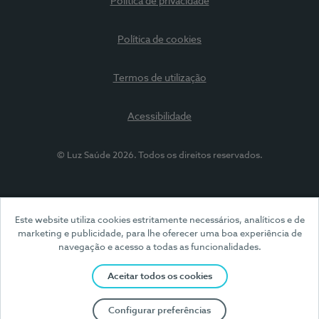
Política de privacidade
Política de cookies
Termos de utilização
Acessibilidade
© Luz Saúde 2026. Todos os direitos reservados.
Este website utiliza cookies estritamente necessários, analíticos e de
marketing e publicidade, para lhe oferecer uma boa experiência de
navegação e acesso a todas as funcionalidades.
Aceitar todos os cookies
Configurar preferências