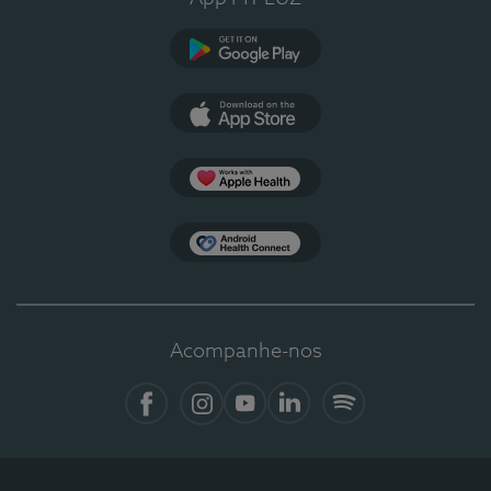
Google Play
App Store
Apple Health
Health Connect
Acompanhe-nos
Facebook
Instagram
YouTube
LinkedIn
Spotify