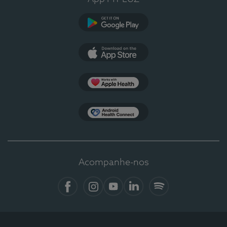
Google Play
App Store
Apple Health
Health Connect
Acompanhe-nos
Facebook
Instagram
YouTube
LinkedIn
Spotify