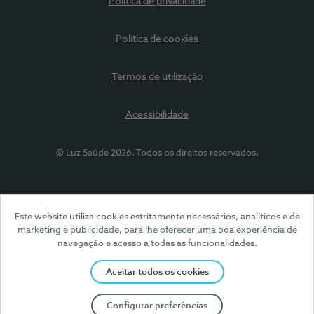
Política de privacidade
Política de cookies
Termos de utilização
Acessibilidade
© Luz Saúde 2026. Todos os direitos reservados.
Este website utiliza cookies estritamente necessários, analíticos e de
marketing e publicidade, para lhe oferecer uma boa experiência de
navegação e acesso a todas as funcionalidades.
Aceitar todos os cookies
Configurar preferências