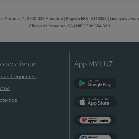
elo Antunes, 1, 2700-339 Amadora
| Registo ERS - E113358
| Licença de Fu
Clínico da Amadora, SA
| NIPC 508 854 890
o ao cliente
App MY LUZ
ntas frequentes
ctos
Google Play
cte-nos
App Store
Apple Health