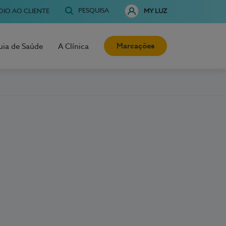
PESQUISA
OIO AO CLIENTE
MY LUZ
Marcações
uia de Saúde
A Clínica