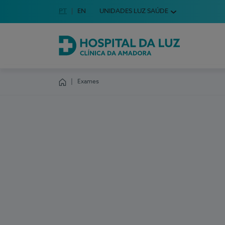
Idioma em Português
PT
English Language
EN
UNIDADES LUZ SAÚDE
Escolha o seu idioma
Hospital da Luz Clínica da Amadora
Exames
Homepage