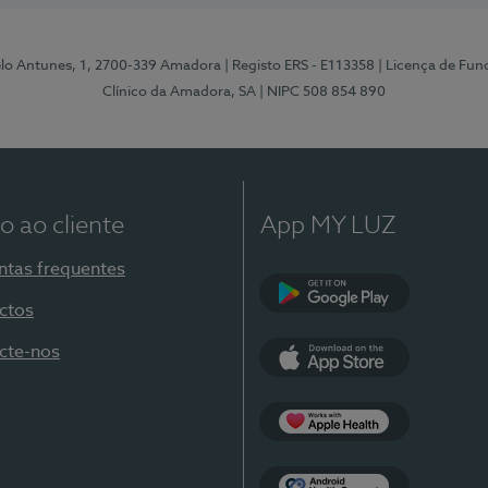
elo Antunes, 1, 2700-339 Amadora
| Registo ERS - E113358
| Licença de Fu
Clínico da Amadora, SA
| NIPC 508 854 890
o ao cliente
App MY LUZ
ntas frequentes
ctos
Google Play
cte-nos
App Store
Apple Health