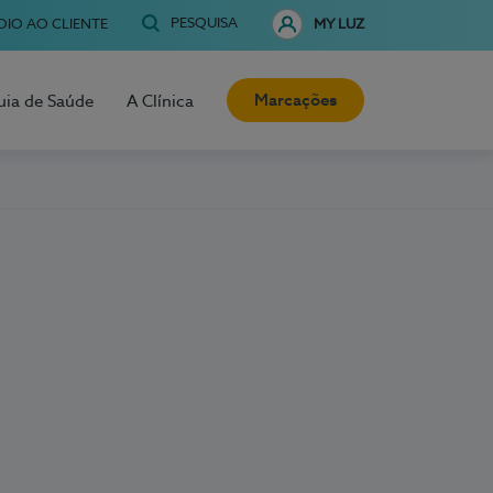
PESQUISA
OIO AO CLIENTE
MY LUZ
Marcações
uia de Saúde
A Clínica