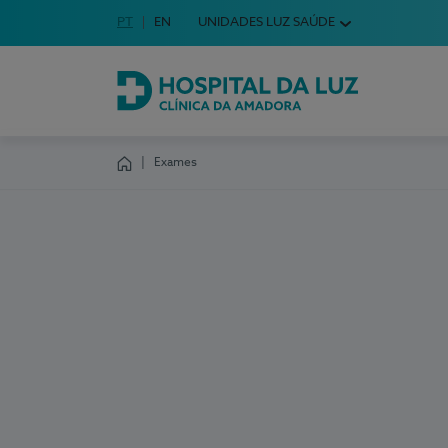
Idioma em Português
PT
English Language
EN
UNIDADES LUZ SAÚDE
Escolha o seu idioma
Hospital da Luz Clínica da Amadora
Exames
Homepage