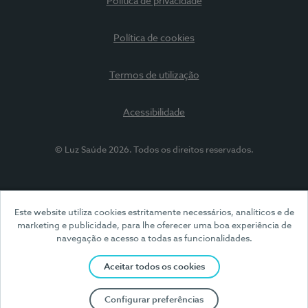
Política de privacidade
Política de cookies
Termos de utilização
Acessibilidade
© Luz Saúde 2026. Todos os direitos reservados.
Este website utiliza cookies estritamente necessários, analíticos e de
marketing e publicidade, para lhe oferecer uma boa experiência de
navegação e acesso a todas as funcionalidades.
Aceitar todos os cookies
Configurar preferências