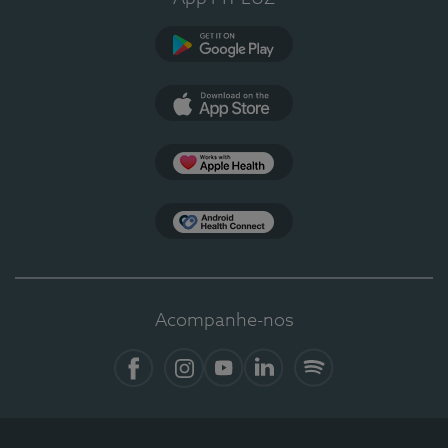
Google Play
App Store
Apple Health
Health Connect
Acompanhe-nos
Facebook
Instagram
YouTube
LinkedIn
Spotify